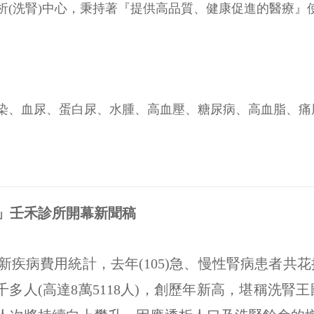
透析(洗腎)中心，秉持著『提供高品質、健康促進的醫療
染、血尿、蛋白尿、水腫、高血壓、糖尿病、高血脂、痛
」壬禾診所開幕新聞稿
病費用統計，去年(105)急、慢性腎病患者共花掉
千多人(高達8萬5118人)，創歷年新高，堪稱洗腎