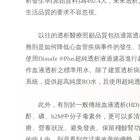
析發生率(原始資料)為492.4人，未
生活品質的要求不容忽視。
以往的透析醫療照顧品質包括適當透析
務則是如何降低心血管疾病事件的發生、
使用Diasafe ®Plus超純透析液
作血液透析之標準用水。除了建置透析病
系統，提供超高純度RO水，且使用超純
此外，有別於一般傳統血液透析(HD)
酐、磷、b2M中分子毒素外，更可以多
療、營養狀況、避免發炎、保留殘餘腎功能
的病人中，則是看到存活率改善的優勢。而 2