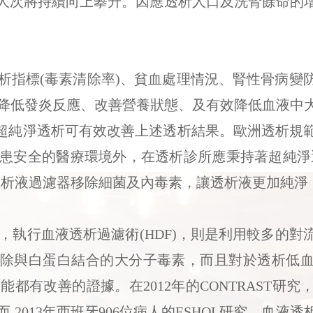
來透析人次將持續向上攀升。因應透析人口及洗腎餘命
指標(毒素清除率)、貧血處理情況、腎性骨病變
降低發炎反應、改善營養狀態、及有效降低血液中
過濾器進行超純淨透析可有效改善上述透析結果。歐洲透
患安全的醫療環境外，在透析診所應秉持著超純淨
透析液過濾器移除細菌及內毒素，讓透析液更加純淨
，執行血液透析過濾術(HDF)，則是利用較多的對
清除與白蛋白結合的大分子毒素，而且對於透析低
都有改善的證據。在2012年的CONTRAST研究
013年西班牙906位病人的ESHOL研究，血液透析