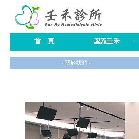
首 頁
認識壬禾
+
- 關於我們 -