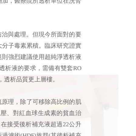
的增加，醫療院所透析單位在洗腎
防治與處理。但現今所面對的要
大分子毒素累積。臨床研究證實
析規範則強烈建議使用超純淨透析液
透析液的要求，需備有雙套RO
，透析品質更上層樓。
流原理，除了可移除高比例的肌
血壓、對紅血球生成素的貧血治
，在接受後析補充液超過22公升
過濾術(HDF)族群(其後析補充