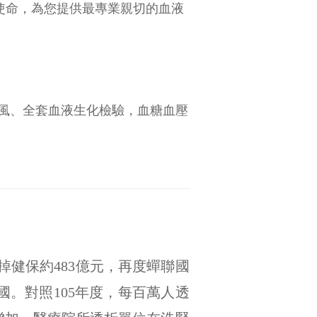
』使命，為您提供最專業親切的血液
風、全套血液生化檢驗，血糖血壓
健保約483億元，再度蟬聯國
王國。對照105年度，每百萬人透