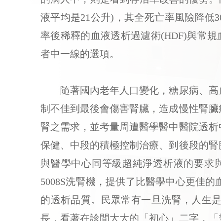
液平均是21公升)，其全死亡率風險降低
率後稀釋的血液透析過濾術(HDF)與常
者中一線的選項。
隨著國內老年人口變化，糖尿病、高血
制不佳到最後會傷害腎臟，造成慢性腎臟
腎之需求，並考量周遭醫學醫中醫院透析
保健、中段的積極控制治療、到後段的腎
與醫學中心同等級超純淨透析液的要求
5008S洗腎機，提供了比醫學中心更
的透析品質。民眾常有一旦洗腎，人生是
長，看著在診間大大的「初心」二字，「