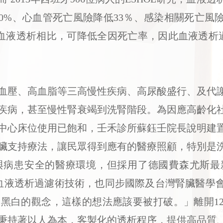
30%、心血管死亡風險降低33％、感染相關死亡風
規血液透析相比，可降低全因死亡率，因此血液透析過
壓、高血脂等三高慢性疾病、高尿酸盛行、及代謝
疾病，甚至慢性腎衰竭到洗腎階段。為因應高齡化
中心床位使用已飽和，壬禾診所蘇鈺壬院長說明建
臟支持療法，讓民眾得到應有的醫療照顧，特別是
與病患安全的醫療環境，但採用了德國費森尤斯最
佳的血液透析過濾術技術，也同步國際及台灣腎臟醫學
黑白的觀念，這樣的想法應該要被打破。」離開1
秉持著以人為本，客製化的透析程序，提供高品質