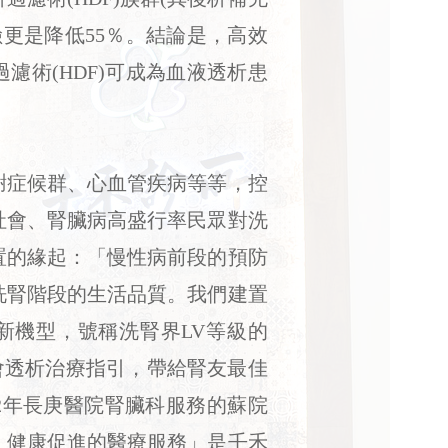
險更是降低55％。結論是，高效
濾術(HDF)可成為血液透析患
症候群、心血管疾病等等，控
社會、腎臟病高盛行率民眾對洗
置的緣起：「慢性病前段的預防
洗腎階段的生活品質。我們建置
新機型，號稱洗腎界LV等級的
會透析治療指引，帶給腎友最佳
2年長庚醫院腎臟科服務的蘇院
、健康促進的醫療服務」是壬禾