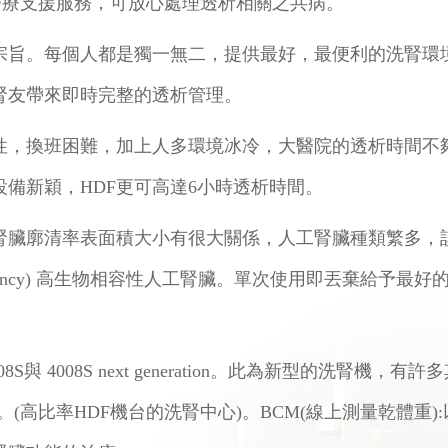
醫療支援服務，可放心處理透析相關之共病。
宗旨。每個人都是獨一無二，提供最好，最便利的洗腎環
腎友帶來即時完整的透析管理。
性，換班困難，加上人多環境冰冷，大醫院的透析時間不
備新穎，HDF更可高達6小時透析時間。
腎臟廓清率表面積大小有很大關係，人工腎臟種類繁多，
gh efficiency) 高生物相容性人工腎臟。單次使用即丟
與 4008S next generation。此為新型的洗腎機，有
高比率HDF機台的洗腎中心)。BCM(線上測量乾體重):