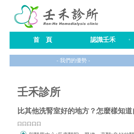
首 頁
認識壬禾
+
- 我們的優勢 -
壬禾診所
比其他洗腎室好的地方？怎麼樣知道
口口口口口