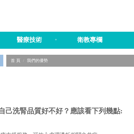
醫療技術
衛教專欄
+
首 頁
我們的優勢
自己洗腎品質好不好？應該看下列幾點: