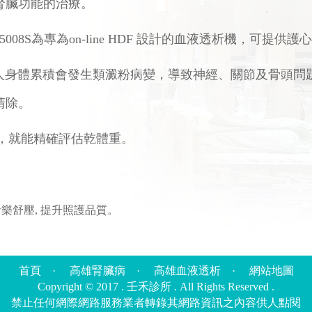
腎臟功能的治療。
HDF。5008S為專為on-line HDF 設計的血液透析機，可提
在人身體累積會發生類澱粉病變，導致神經、關節及骨頭問
清除。
，就能精確評估乾體重。
音樂舒壓, 提升照護品質。
首頁
·
高雄腎臟病
·
高雄血液透析
·
網站地圖
Copyright © 2017 . 壬禾診所 . All Rights Reserved .
禁止任何網際網路服務業者轉錄其網路資訊之內容供人點閱