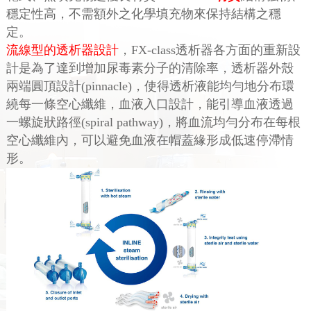
穩定性高，不需額外之化學填充物來保持結構之穩
定。
流線型的透析器設計
，FX-class透析器各方面的重新設
計是為了達到增加尿毒素分子的清除率，透析器外殼
兩端圓頂設計(pinnacle)，使得透析液能均勻地分布環
繞每一條空心纖維，血液入口設計，能引導血液透過
一螺旋狀路徑(spiral pathway)，將血流均勻分布在每根
空心纖維內，可以避免血液在帽蓋緣形成低速停滯情
形。