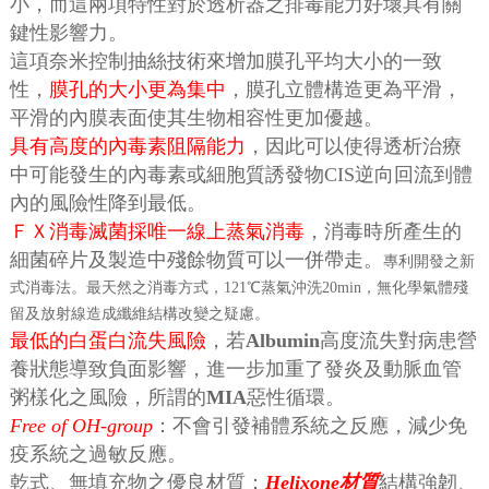
小，而這兩項特性對於透析器之排毒能力好壞具有關
鍵性影響力。
這項奈米控制抽絲技術來增加膜孔平均大小的一致
性，
膜孔的大小更為集中
，膜孔立體構造更為平滑，
平滑的內膜表面使其生物相容性更加優越。
具有高度的內毒素阻隔能力
，因此可以使得透析治療
中可能發生的內毒素或細胞質誘發物CIS逆向回流到體
內的風險性降到最低。
ＦＸ消毒滅菌採唯一線上蒸氣消毒
，消毒時所產生的
細菌碎片及製造中殘餘物質可以一併帶走。
專利開發之新
式消毒法。最天然之消毒方式，121℃蒸氣沖洗20min，無化學氣體殘
留及放射線造成纖維結構改變之疑慮。
最低的白蛋白流失風險
，若
Albumin
高度流失對病患營
養狀態導致負面影響，進一步加重了發炎及動脈血管
粥樣化之風險，所謂的
MIA
惡性循環。
Free of OH-group
：不會引發補體系統之反應，減少免
疫系統之過敏反應。
乾式、無填充物之優良材質：
Helixone材質
結構強韌、